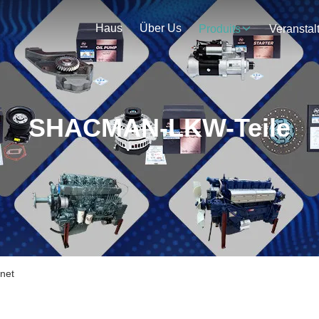
Haus
Über Us
Produits
SHACMAN-LKW-Teile
net