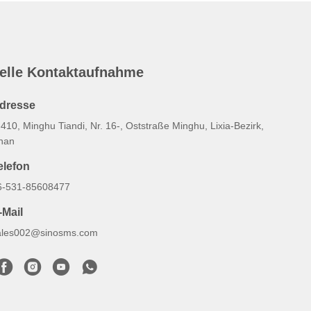
elle Kontaktaufnahme
dresse
410, Minghu Tiandi, Nr. 16-, Oststraße Minghu, Lixia-Bezirk,
inan
elefon
6-531-85608477
-Mail
ales002@sinosms.com