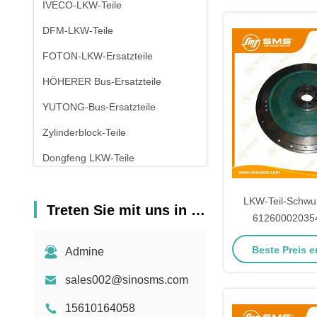
IVECO-LKW-Teile
DFM-LKW-Teile
FOTON-LKW-Ersatzteile
HÖHERER Bus-Ersatzteile
YUTONG-Bus-Ersatzteile
Zylinderblock-Teile
Dongfeng LKW-Teile
LKW-Teil-Schw
Treten Sie mit uns in Verbindung
612600020354
Maschinen-
Beste Preis e
Admine
sales002@sinosms.com
15610164058