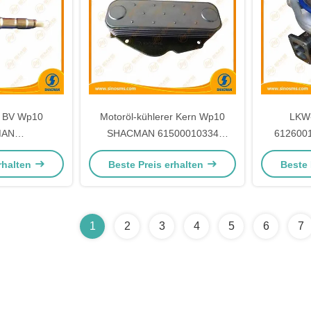
e BV Wp10
Motoröl-kühlerer Kern Wp10
LKW-
MAN
SHACMAN 61500010334
612600
spritzdüse
Weichai
rhalten
Beste Preis erhalten
Beste 
80611
1
2
3
4
5
6
7