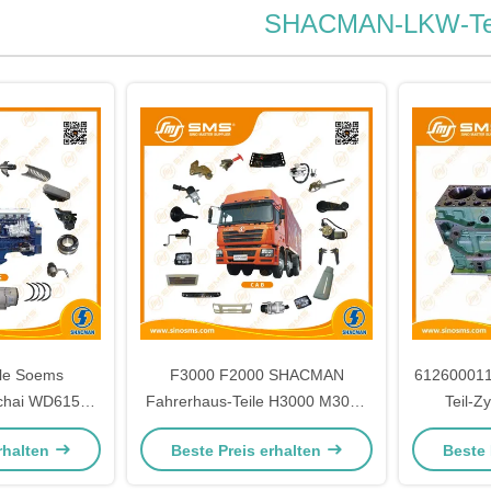
SHACMAN-LKW-Tei
ile Soems
F3000 F2000 SHACMAN
61260001
hai WD615
Fahrerhaus-Teile H3000 M3000
Teil-Z
0 WP12
X3000 der LKW-Teil-SHACMAN
rhalten
Beste Preis erhalten
Beste 