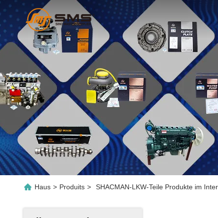
Haus
>
Produits
>
SHACMAN-LKW-Teile Produkte im Inter