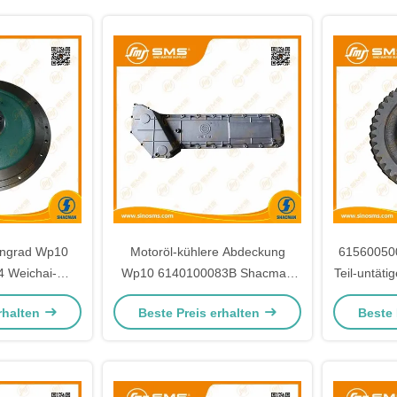
ungrad Wp10
Motoröl-kühlere Abdeckung
6156005
 Weichai-
Wp10 6140100083B Shacman
Teil-untät
SHACMAN
Weichai
rhalten
Beste Preis erhalten
Beste 