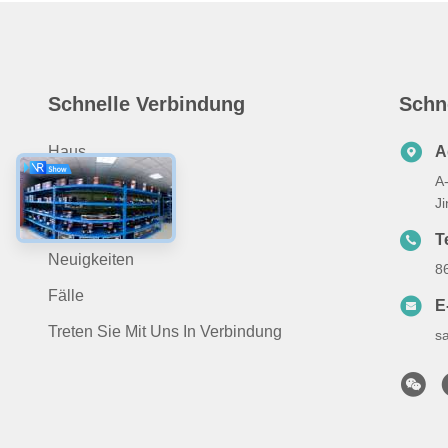
Schnelle Verbindung
Schn
Haus
A
A-
ÜBER US
J
Produits
T
Neuigkeiten
8
Fälle
E
Treten Sie Mit Uns In Verbindung
s