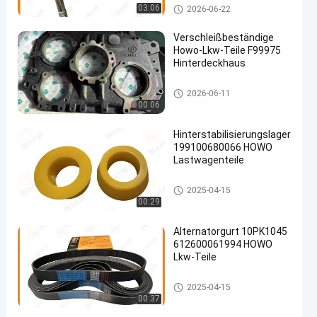
HOWO-LKW-Teile
03:06
2026-06-22
Verschleißbeständige
Howo-Lkw-Teile F99975
Hinterdeckhaus
HOWO-LKW-Teile
2026-06-11
00:06
Hinterstabilisierungslager
199100680066 HOWO
Lastwagenteile
HOWO-LKW-Teile
2025-04-15
00:29
Alternatorgurt 10PK1045
612600061994 HOWO
Lkw-Teile
HOWO-LKW-Teile
2025-04-15
00:37