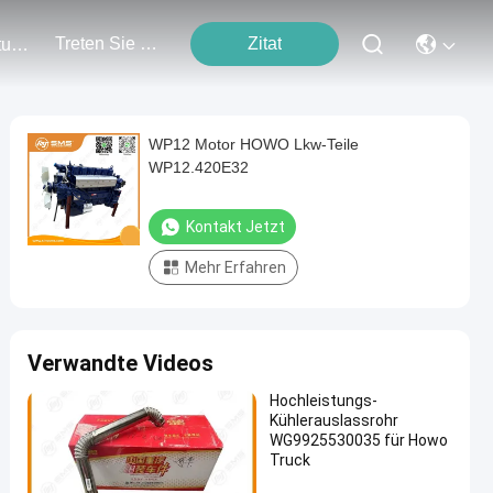
Treten Sie Mit Uns In Verbindung
Zitat
Veranstaltungen
WP12 Motor HOWO Lkw-Teile
WP12.420E32
Kontakt Jetzt
Mehr Erfahren
Verwandte Videos
Hochleistungs-
Kühlerauslassrohr
WG9925530035 für Howo
Truck