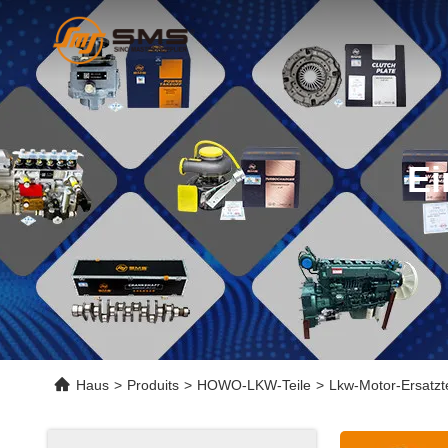
Ei
Haus
>
Produits
>
HOWO-LKW-Teile
>
Lkw-Motor-Ersatz