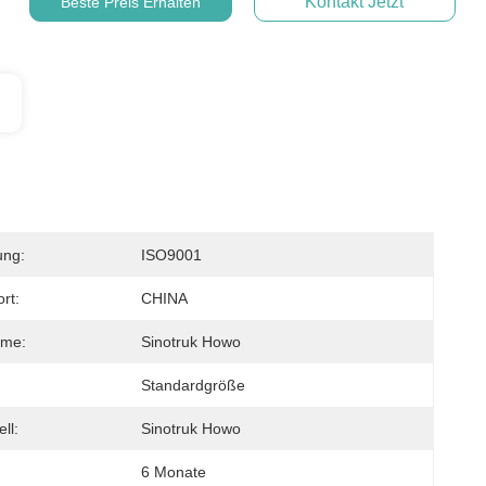
Kontakt Jetzt
Beste Preis Erhalten
ung:
ISO9001
rt:
CHINA
me:
Sinotruk Howo
Standardgröße
ll:
Sinotruk Howo
6 Monate