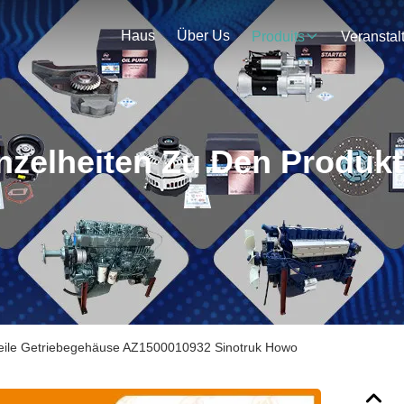
Haus
Über Us
Produits
nzelheiten Zu Den Produk
teile Getriebegehäuse AZ1500010932 Sinotruk Howo