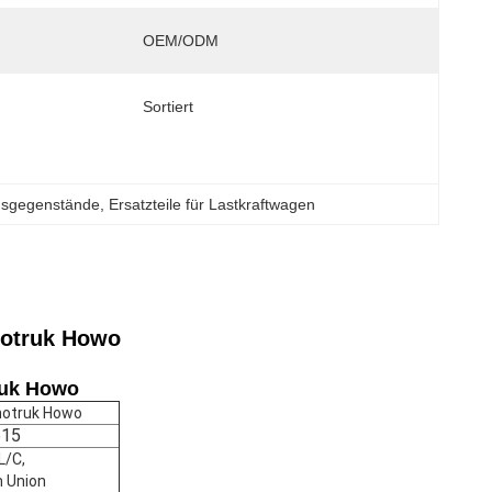
OEM/ODM
Sortiert
gsgegenstände
, 
Ersatzteile für Lastkraftwagen
notruk Howo
uk
Howo
notruk Howo
15
L/C,
 Union