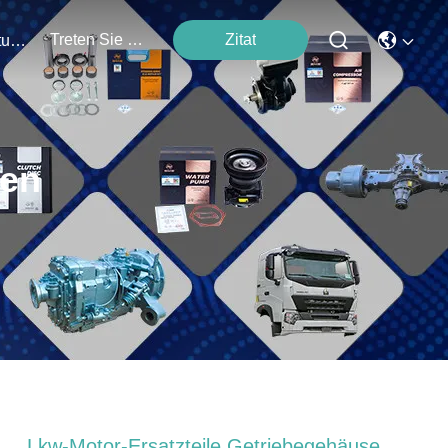
Treten Sie Mit Uns In Verbindung
Zitat
Veranstaltungen
ten
Lkw-Motor-Ersatzteile Getriebegehäuse