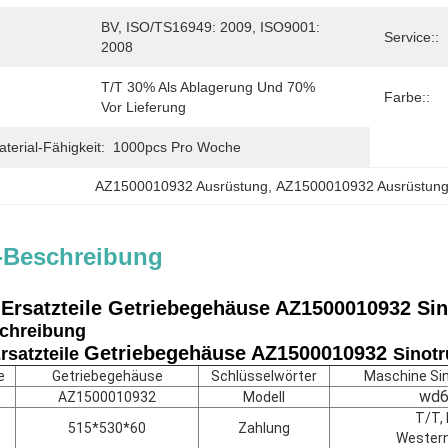
BV, ISO/TS16949: 2009, ISO9001: 
Service::
2008
T/T 30% Als Ablagerung Und 70% 
Farbe::
Vor Lieferung
erial-Fähigkeit:
1000pcs Pro Woche
AZ1500010932 Ausrüstung
, 
AZ1500010932 Ausrüstun
-Beschreibung
Ersatzteile Getriebegehäuse AZ1500010932 Si
chreibung
Getriebegehäuse
AZ1500010932
rsatzteile
Sinotr
e
Getriebegehäuse
Schlüsselwörter
Maschine Si
wd6
AZ1500010932
Modell
T/T, 
515*530*60
Zahlung
Western