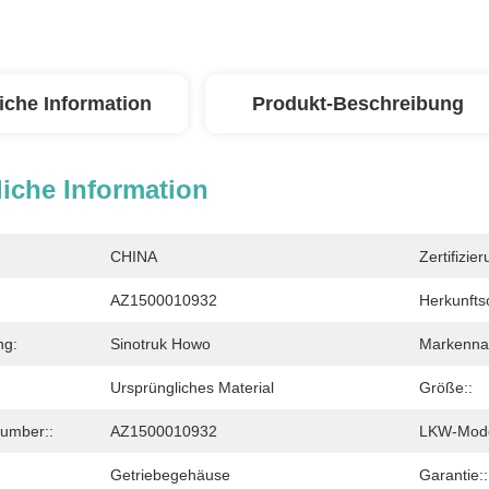
iche Information
Produkt-Beschreibung
iche Information
CHINA
Zertifizier
AZ1500010932
Herkunftso
ng:
Sinotruk Howo
Markenna
Ursprüngliches Material
Größe::
Number::
AZ1500010932
LKW-Mode
Getriebegehäuse
Garantie::