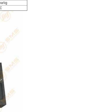
atig
C