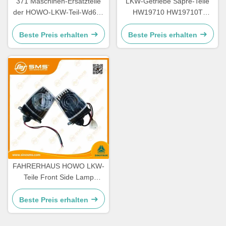
371 Maschinen-Ersatzteile
LKW-Getriebe Sapre-Teile
der HOWO-LKW-Teil-Wd615
HW19710 HW19710T
336 Maschinen-Ersatzteile
HW19712 Sinotruk Howo
Beste Preis erhalten
Beste Preis erhalten
FAHRERHAUS HOWO LKW-
Teile Front Side Lamp
WG9719790005/0008
Beste Preis erhalten