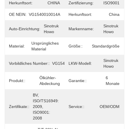
Herkunftsort:
CHINA
Zertifizierung:
ISO9001
OE NEIN:
VG1540010014A
Herkunftsort:
China
Sinotruk 
Sinotruk 
Auto-Einrichtung:
Markenname:
Howo
Howo
Ursprüngliches 
Material:
Größe::
Standardgröße
Material
Sinotruk 
Vorbildliches Number::
VG1540010014A
LKW-Modell:
Howo
Ölkühler-
6 
Produkt::
Garantie::
Abdeckung
Monate
BV, 
ISO/TS16949: 
Zertifikate::
2009, 
Service::
OEM/ODM
ISO9001: 
2008