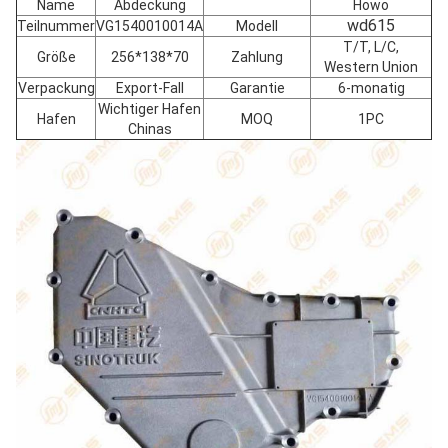
Name
Abdeckung
Howo
wd615
Teilnummer
VG1540010014A
Modell
T/T, L/C,
Größe
256*138*70
Zahlung
Western Union
Verpackung
Export-Fall
Garantie
6-monatig
Wichtiger Hafen
Hafen
MOQ
1PC
Chinas