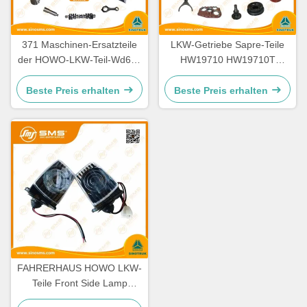
371 Maschinen-Ersatzteile
LKW-Getriebe Sapre-Teile
der HOWO-LKW-Teil-Wd615
HW19710 HW19710T
336 Maschinen-Ersatzteile
HW19712 Sinotruk Howo
Beste Preis erhalten
Beste Preis erhalten
FAHRERHAUS HOWO LKW-
Teile Front Side Lamp
WG9719790005/0008