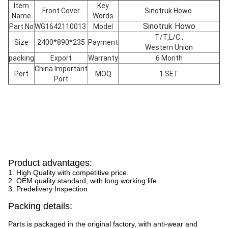
Item
Key
Front Cover
Sinotruk Howo
Name
Words
Sinotruk Howo
Part No
WG1642110013
Model
T/T,L/C ,
Size
2400*890*235
Payment
Western Union
packing
Export
Warranty
6 Month
China Important
Port
MOQ
1 SET
Port
Product advantages:
1. High Quality with competitive price.
2. OEM quality standard, with long working life.
3. Predelivery Inspection
Packing details:
Parts is packaged in the original factory, with anti-wear and