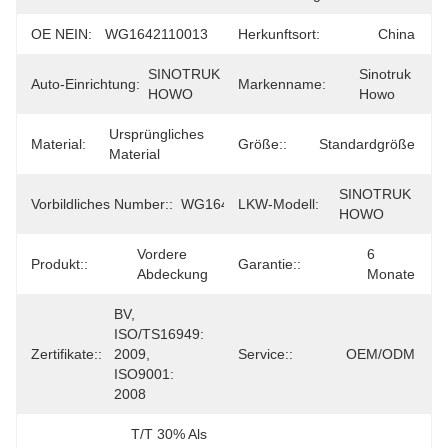
OE NEIN:
WG1642110013
Herkunftsort:
China
SINOTRUK 
Sinotruk 
Auto-Einrichtung:
Markenname:
HOWO
Howo
Ursprüngliches 
Material:
Größe::
Standardgröße
Material
SINOTRUK 
Vorbildliches Number::
WG1642110013
LKW-Modell:
HOWO
Vordere 
6 
Produkt::
Garantie::
Abdeckung
Monate
BV, 
ISO/TS16949: 
Zertifikate::
2009, 
Service::
OEM/ODM
ISO9001: 
2008
T/T 30% Als 