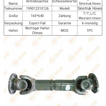
Antriebsachse
Schlüsselwörter
Name
Sinotruk Howo
Sinotruk Howo
Teilnummer
199012310126
Modell
T/T, L/C,
Größe
165*640
Zahlung
Western Union
Verpackung
Export-Fall
Garantie
6-monatig
Wichtiger Hafen
Hafen
MOQ
1PC
Chinas