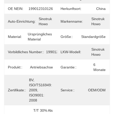
OE NEIN:
199012310126
Herkunftsort:
China
Sinotruk 
Sinotruk 
Auto-Einrichtung:
Markenname:
Howo
Howo
Ursprüngliches 
Material:
Größe::
Standardgröße
Material
Sinotruk 
Vorbildliches Number::
199012310126
LKW-Modell:
Howo
6 
Produkt::
Antriebsachse
Garantie::
Monate
BV, 
ISO/TS16949: 
Zertifikate::
2009, 
Service::
OEM/ODM
ISO9001: 
2008
T/T 30% Als 