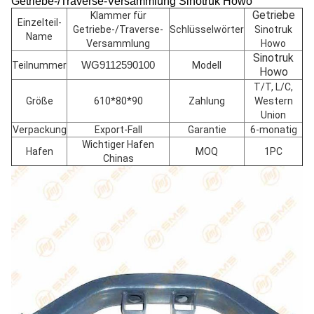
Getriebe-/Traverse-Versammlung Sinotruk Howo
Getriebe
Klammer für
Einzelteil-
Getriebe-/Traverse-
Schlüsselwörter
Sinotruk
Name
Versammlung
Howo
Sinotruk
WG9112590100
Teilnummer
Modell
Howo
T/T, L/C,
Größe
610*80*90
Zahlung
Western
Union
Verpackung
Export-Fall
Garantie
6-monatig
Wichtiger Hafen
Hafen
MOQ
1PC
Chinas