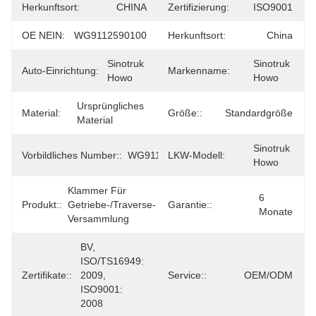
Herkunftsort:
CHINA
Zertifizierung:
ISO9001
OE NEIN:
WG9112590100
Herkunftsort:
China
Sinotruk 
Sinotruk 
Auto-Einrichtung:
Markenname:
Howo
Howo
Ursprüngliches 
Material:
Größe::
Standardgröße
Material
Sinotruk 
Vorbildliches Number::
WG9112590100
LKW-Modell:
Howo
Klammer Für 
6 
Produkt::
Getriebe-/Traverse-
Garantie::
Monate
Versammlung
BV, 
ISO/TS16949: 
Zertifikate::
2009, 
Service::
OEM/ODM
ISO9001: 
2008