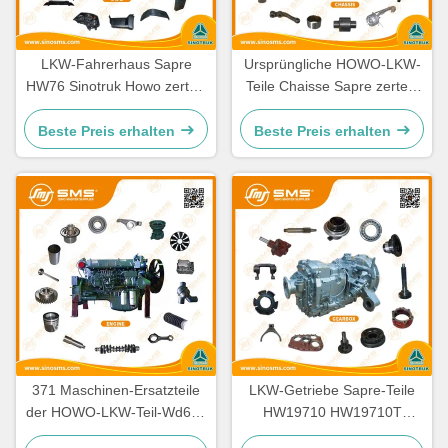
LKW-Fahrerhaus Sapre
Ursprüngliche HOWO-LKW-
HW76 Sinotruk Howo zerteilt
Teile Chaisse Sapre zerteilt
Ersatzteile Cabine
Standardgröße
Beste Preis erhalten
Beste Preis erhalten
371 Maschinen-Ersatzteile
LKW-Getriebe Sapre-Teile
der HOWO-LKW-Teil-Wd615
HW19710 HW19710T
336 Maschinen-Ersatzteile
HW19712 Sinotruk Howo