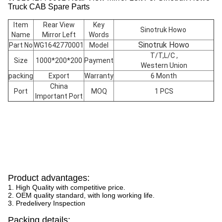
Truck CAB Spare Parts
Item
Rear View
Key
Sinotruk Howo
Name
Mirror Left
Words
Sinotruk Howo
Part No
WG1642770001
Model
T/T,L/C ,
Size
1000*200*200
Payment
Western Union
packing
Export
Warranty
6 Month
China
Port
MOQ
1 PCS
Important Port
Product advantages:
1. High Quality with competitive price.
2. OEM quality standard, with long working life.
3. Predelivery Inspection
Packing details: