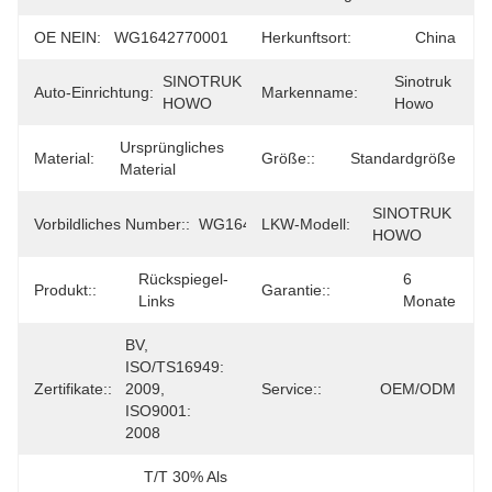
OE NEIN:
WG1642770001
Herkunftsort:
China
SINOTRUK 
Sinotruk 
Auto-Einrichtung:
Markenname:
HOWO
Howo
Ursprüngliches 
Material:
Größe::
Standardgröße
Material
SINOTRUK 
Vorbildliches Number::
WG1642770001
LKW-Modell:
HOWO
Rückspiegel-
6 
Produkt::
Garantie::
Links
Monate
BV, 
ISO/TS16949: 
Zertifikate::
2009, 
Service::
OEM/ODM
ISO9001: 
2008
T/T 30% Als 