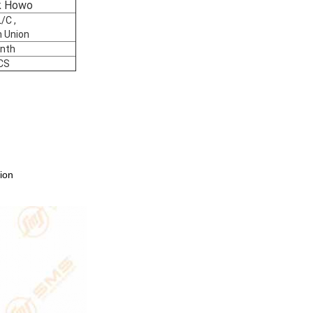
k Howo
/C ,
 Union
nth
CS
tion