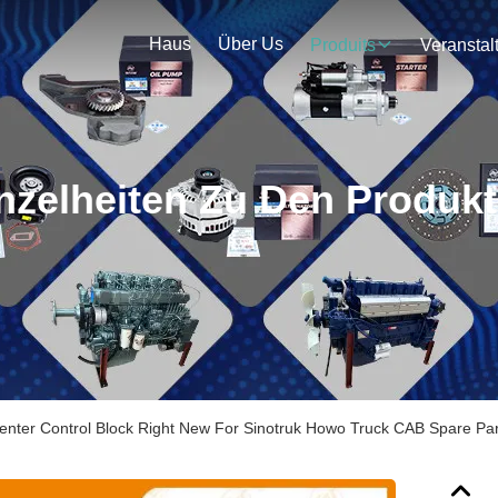
Haus
Über Us
Produits
nzelheiten Zu Den Produk
er Control Block Right New For Sinotruk Howo Truck CAB Spare Par