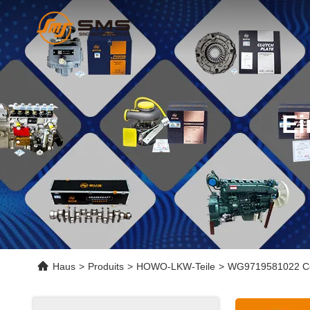
Ei
Haus
>
Produits
>
HOWO-LKW-Teile
>
WG9719581022 Cent