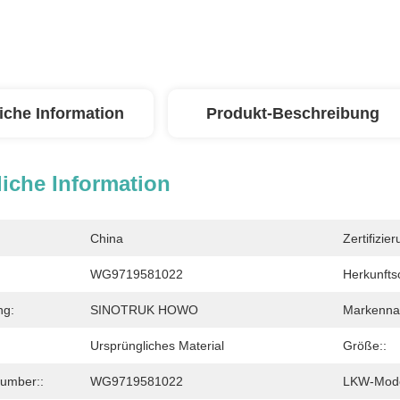
iche Information
Produkt-Beschreibung
iche Information
China
Zertifizier
WG9719581022
Herkunftso
ng:
SINOTRUK HOWO
Markenna
Ursprüngliches Material
Größe::
Number::
WG9719581022
LKW-Mode