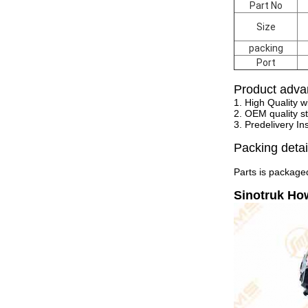
Part No
Size
packing
Port
Product adva
1. High Quality w
2. OEM quality st
3. Predelivery In
Packing detai
Parts is packaged
Sinotruk Ho