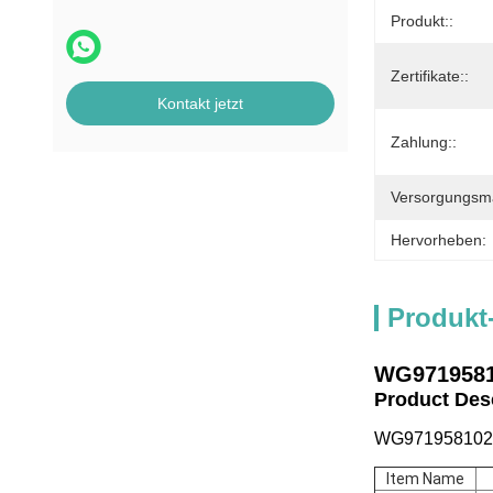
Produkt::
Zertifikate::
Kontakt jetzt
Zahlung::
Versorgungsmat
Hervorheben:
Produkt
WG97195810
Product De
WG9719581022 
Item Name