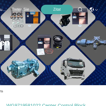
Treten Sie Mit Uns In Verbindung
Zitat
Veranstaltungen
ten
ts
WG9719581022 Center Control Block