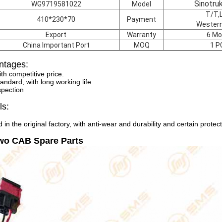
Sinotru
WG9719581022
Model
T/T,L
410*230*70
Payment
Western
Export
Warranty
6 Mo
China Important Port
MOQ
1 P
ntages:
ith competitive price.
andard, with long working life.
spection
ls:
 in the original factory, with anti-wear and durability and certain protec
wo CAB Spare Parts