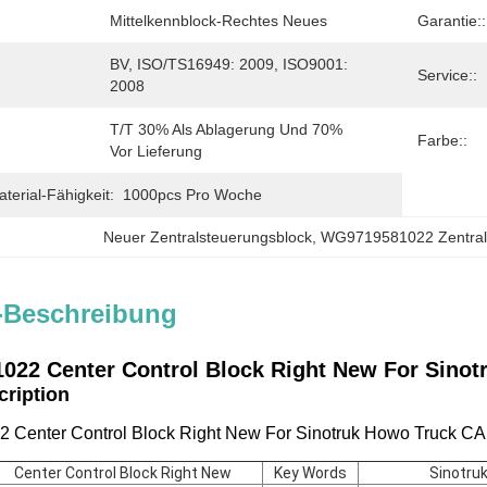
Mittelkennblock-Rechtes Neues
Garantie::
BV, ISO/TS16949: 2009, ISO9001: 
Service::
2008
T/T 30% Als Ablagerung Und 70% 
Farbe::
Vor Lieferung
erial-Fähigkeit:
1000pcs Pro Woche
Neuer Zentralsteuerungsblock
, 
WG9719581022 Zentral
-Beschreibung
22 Center Control Block Right New
For Sinot
scription
Center Control Block Right New For Sinotruk Howo Truck CA
Center Control Block Right New
Key Words
Sinotru