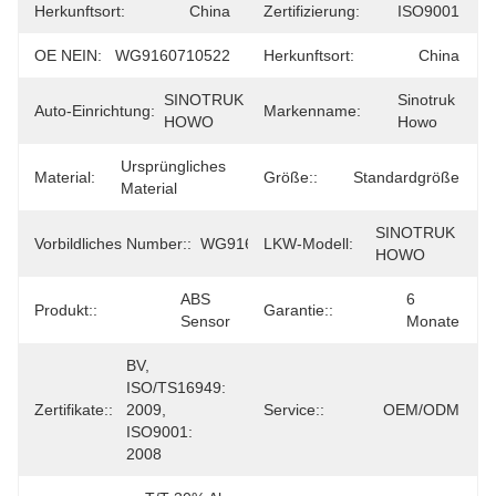
Herkunftsort:
China
Zertifizierung:
ISO9001
OE NEIN:
WG9160710522
Herkunftsort:
China
SINOTRUK 
Sinotruk 
Auto-Einrichtung:
Markenname:
HOWO
Howo
Ursprüngliches 
Material:
Größe::
Standardgröße
Material
SINOTRUK 
Vorbildliches Number::
WG9160710522
LKW-Modell:
HOWO
ABS 
6 
Produkt::
Garantie::
Sensor
Monate
BV, 
ISO/TS16949: 
Zertifikate::
2009, 
Service::
OEM/ODM
ISO9001: 
2008