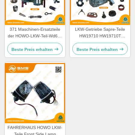
371 Maschinen-Ersatzteile
LKW-Getriebe Sapre-Teile
der HOWO-LKW-Teil-Wd615
HW19710 HW19710T
336 Maschinen-Ersatzteile
HW19712 Sinotruk Howo
Beste Preis erhalten
Beste Preis erhalten
FAHRERHAUS HOWO LKW-
Teile Front Side Lamp