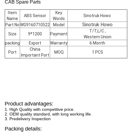
CAB Spare Parts
Item
Key
ABS Sensor
Sinotruk Howo
Name
Words
Sinotruk Howo
Part No
WG9160710522
Model
T/T,L/C ,
Size
9*1200
Payment
Western Union
packing
Export
Warranty
6 Month
China
Port
MOQ
1 PCS
Important Port
Product advantages:
1. High Quality with competitive price.
2. OEM quality standard, with long working life.
3. Predelivery Inspection
Packing details: