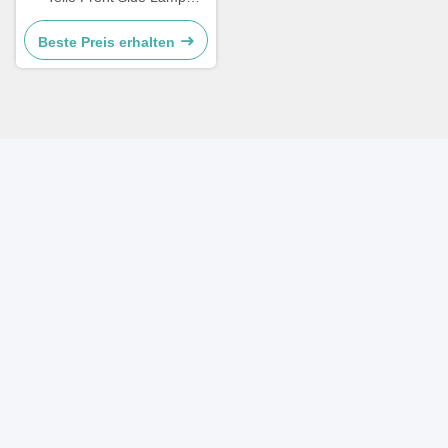
WG9719790005/0008
Beste Preis erhalten
Schnelle Kontaktaufnahme
Adresse
A-410, Minghu Tiandi, Nr. 16-, Oststraße Minghu, Lixia-
Bezirk, Jinan
Telefon
86-531-85608477
E-Mail
sales002@sinosms.com