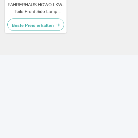
FAHRERHAUS HOWO LKW-
Teile Front Side Lamp
WG9719790005/0008
Beste Preis erhalten
Schnelle Kontaktaufnahme
Adresse
A-410, Minghu Tiandi, Nr. 16-, Oststraße Minghu, Lixia-
Bezirk, Jinan
Telefon
86-531-85608477
E-Mail
sales002@sinosms.com