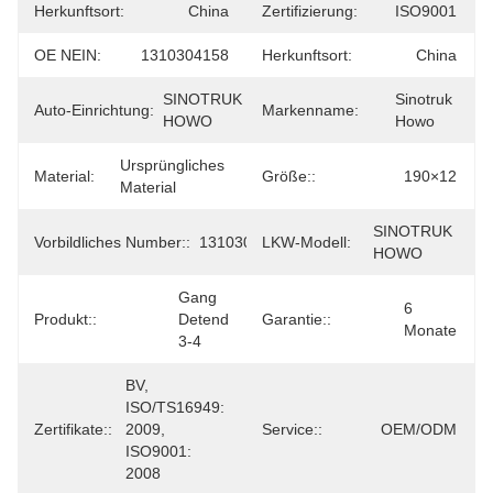
Herkunftsort:
China
Zertifizierung:
ISO9001
OE NEIN:
1310304158
Herkunftsort:
China
SINOTRUK 
Sinotruk 
Auto-Einrichtung:
Markenname:
HOWO
Howo
Ursprüngliches 
Material:
Größe::
190×12
Material
SINOTRUK 
Vorbildliches Number::
1310304158
LKW-Modell:
HOWO
Gang 
6 
Produkt::
Detend 
Garantie::
Monate
3-4
BV, 
ISO/TS16949: 
Zertifikate::
2009, 
Service::
OEM/ODM
ISO9001: 
2008