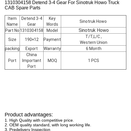
1310304158 Detend 3-4 Gear For Sinotruk Howo Truck
CAB Spare Parts
Item
Detend 3-4
Key
Sinotruk Howo
Name
Gear
Words
Sinotruk Howo
Part No
1310304158
Model
T/T,L/C ,
Size
190×12
Payment
Western Union
packing
Export
Warranty
6 Month
China
Port
Important
MOQ
1 PCS
Port
Product advantages:
1. High Quality with competitive price.
2. OEM quality standard, with long working life.
3. Predelivery Inspection