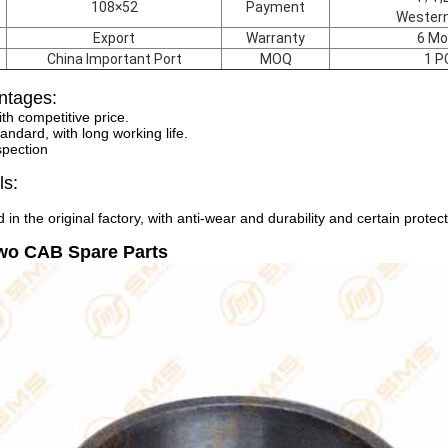
108×52
Payment
Western
Export
Warranty
6 Mo
China Important Port
MOQ
1 P
ntages:
ith competitive price.
andard, with long working life.
spection
ls:
 in the original factory, with anti-wear and durability and certain protec
wo CAB Spare Parts