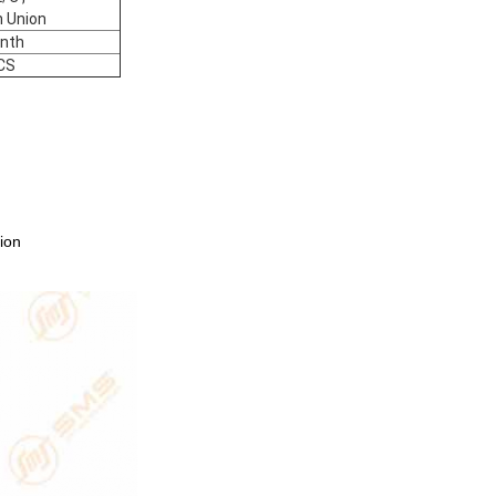
 Union
nth
CS
tion