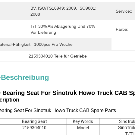
BV, ISO/TS16949: 2009, ISO9001: 
Service::
2008
T/T 30% Als Ablagerung Und 70% 
Farbe::
Vor Lieferung
erial-Fähigkeit:
1000pcs Pro Woche
2159304010 Teile für Getriebe
-Beschreibung
 Bearing Seat
For Sinotruk Howo Truck CAB Sp
scription
aring Seat For Sinotruk Howo Truck CAB Spare Parts
Bearing Seat
Key Words
Sinotru
Sinotru
2159304010
Model
T/T,L