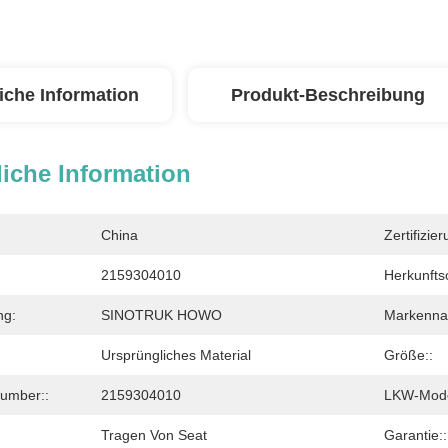
iche Information
Produkt-Beschreibung
iche Information
China
Zertifizier
2159304010
Herkunftso
ng:
SINOTRUK HOWO
Markenna
Ursprüngliches Material
Größe::
Number::
2159304010
LKW-Mode
Tragen Von Seat
Garantie::