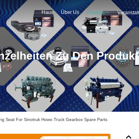
Haus
Über Us
Produits
nzelheiten Zu Den Produk
g Seat For Sinotruk Howo Truck Gearbox Spare Parts