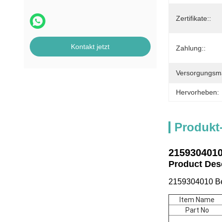
Zertifikate::
Kontakt jetzt
Zahlung::
Versorgungsmat
Hervorheben:
Produkt
2159304010
Product De
2159304010 Be
Item Name
Part No