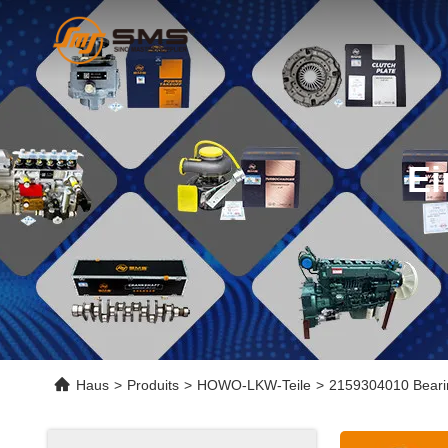
Ei
Haus
>
Produits
>
HOWO-LKW-Teile
>
2159304010 Bearin