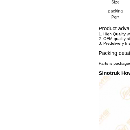
Size
packing
Port
Product adva
1. High Quality w
2. OEM quality st
3. Predelivery In
Packing detai
Parts is packaged
Sinotruk Ho