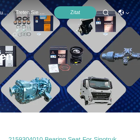
Treten Sie Mit Uns In Verbindung
Zitat
Veranstaltungen
ten
2159304010 Bearing Seat For Sinotruk