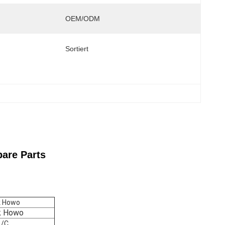
OEM/ODM
Sortiert
are Parts
k Howo
k Howo
/C ,