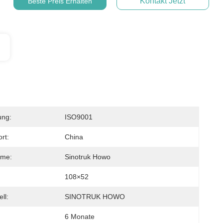
Kontakt Jetzt
Beste Preis Erhalten
ung:
ISO9001
rt:
China
me:
Sinotruk Howo
108×52
ll:
SINOTRUK HOWO
6 Monate