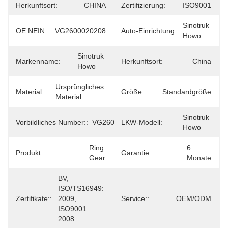
Herkunftsort:
CHINA
Zertifizierung:
ISO9001
Sinotruk 
OE NEIN:
VG2600020208
Auto-Einrichtung:
Howo
Sinotruk 
Markenname:
Herkunftsort:
China
Howo
Ursprüngliches 
Material:
Größe::
Standardgröße
Material
Sinotruk 
Vorbildliches Number::
VG2600020208
LKW-Modell:
Howo
Ring 
6 
Produkt::
Garantie::
Gear
Monate
BV, 
ISO/TS16949: 
Zertifikate::
2009, 
Service::
OEM/ODM
ISO9001: 
2008