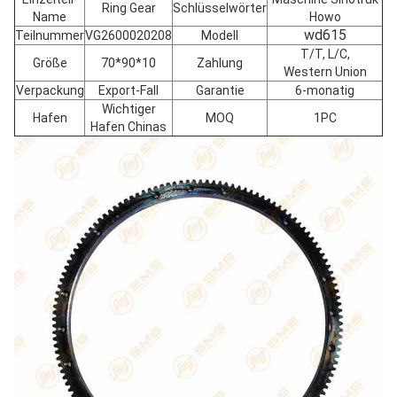
Ring Gear
Schlüsselwörter
Name
Howo
wd615
Teilnummer
VG2600020208
Modell
T/T, L/C,
Größe
70*90*10
Zahlung
Western Union
Verpackung
Export-Fall
Garantie
6-monatig
Wichtiger
Hafen
MOQ
1PC
Hafen Chinas