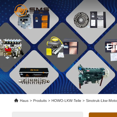
Ei
Haus
>
Produits
>
HOWO-LKW-Teile
>
Sinotruk-Lkw-Moto