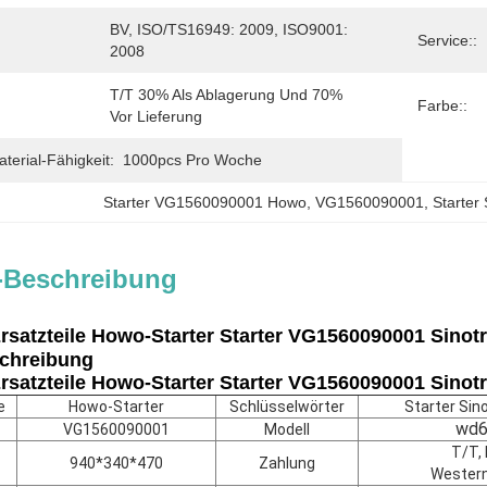
BV, ISO/TS16949: 2009, ISO9001: 
Service::
2008
T/T 30% Als Ablagerung Und 70% 
Farbe::
Vor Lieferung
erial-Fähigkeit:
1000pcs Pro Woche
Starter VG1560090001 Howo
, 
VG1560090001
, 
Starter
-Beschreibung
rsatzteile Howo-Starter Starter VG1560090001 Sino
chreibung
rsatzteile Howo-Starter Starter VG1560090001 Sino
e
Howo-Starter
Schlüsselwörter
Starter Sin
wd6
VG1560090001
Modell
T/T, 
940*340*470
Zahlung
Western