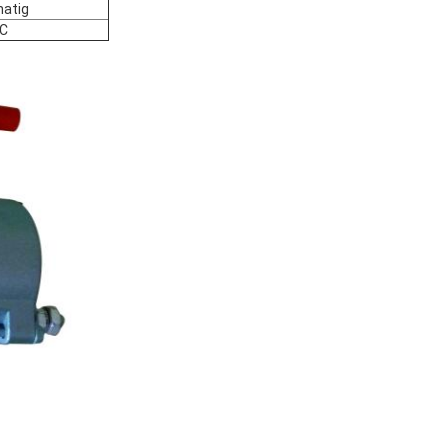
atig
C