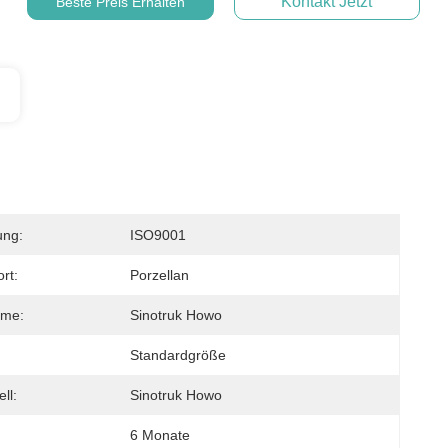
Kontakt Jetzt
Beste Preis Erhalten
ung:
ISO9001
rt:
Porzellan
me:
Sinotruk Howo
Standardgröße
ll:
Sinotruk Howo
6 Monate