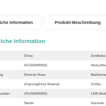
iche Information
Produkt-Beschreibung
iche Information
China
Zertifizier
VG1560090001
Herkunftso
ng:
Sinotruk Howo
Markenna
Ursprüngliches Material
Größe::
Number::
VG1560090001
LKW-Mode
Starter
Garantie::