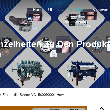
Haus
Über Us
Produits
nzelheiten Zu Den Produk
r-Ersatzteile Starter VG1560090001 Howo