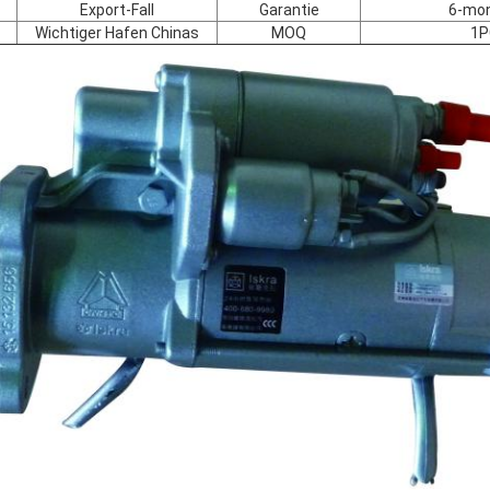
Export-Fall
Garantie
6-mon
Wichtiger Hafen Chinas
MOQ
1P