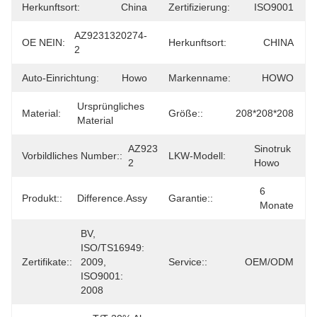
Herkunftsort:
China
Zertifizierung:
ISO9001
AZ9231320274-
OE NEIN:
Herkunftsort:
CHINA
2
Auto-Einrichtung:
Howo
Markenname:
HOWO
Ursprüngliches 
Material:
Größe::
208*208*208
Material
AZ9231320274-
Sinotruk 
Vorbildliches Number::
LKW-Modell:
2
Howo
6 
Produkt::
Difference.Assy
Garantie::
Monate
BV, 
ISO/TS16949: 
Zertifikate::
2009, 
Service::
OEM/ODM
ISO9001: 
2008