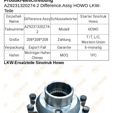
Produkt-Beschreibung
AZ9231320274-2 Difference.Assy HOWO LKW-
Teile
Einzelteil-
Starter Sinotruk
Difference.Assy
Schlüsselwörter
Name
Howo
AZ9231320274-
Teilnummer
Modell
HOWO
2
T/T, L/C,
Größe
208*208*208
Zahlung
Western Union
Verpackung
Export-Fall
Garantie
6-monatig
Wichtiger Hafen
Hafen
MOQ
1PC
Chinas
LKW-Ersatzteile Sinotruk Howo