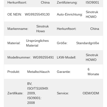
Herkunftsort:
China
Zertifizierung:
ISO9001
Sinotruk 
OE NEIN:
WG9925549130
Auto-Einrichtung:
HOWO
Sinotruk 
Markenname:
Herkunftsort:
China
Howo
Ursprüngliches 
Material:
Größe:
Standardgröße
Material
Sinotruk 
Modellnummer:
WG9925549130
LKW-Modell:
HOWO
6 
Produkt:
Metallschlauch
Garantie:
Monate
BV, 
ISO/TS16949: 
Zertifikate:
2009, 
Service:
OEM/ODM
ISO9001: 
2008