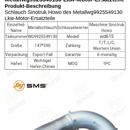
Produkt-Beschreibung
Schlauch Sinotruk Howo des Metallwg9925549130
Lkw-Motor-Ersatzteile
Einzelteil-
Maschine Sinotruk
Metallschlauch
Schlüsselwörter
Name
Howo
wd615
Teilnummer
WG9925549130
Modell
T/T, L/C,
Größe
147*590
Zahlung
Western Union
Verpackung
Export-Fall
Garantie
6-monatig
Wichtiger
Hafen
MOQ
1PC
Hafen Chinas