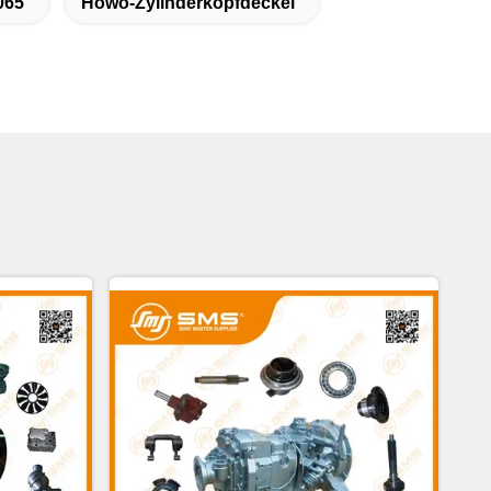
065
Howo-Zylinderkopfdeckel