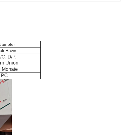
dämpfer
ruk Howo
L/C, D/P,
rn Union
 Monate
 PC