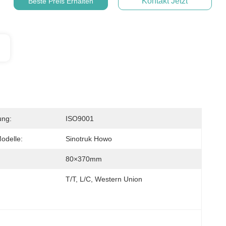
Kontakt Jetzt
Beste Preis Erhalten
ung:
ISO9001
odelle:
Sinotruk Howo
80×370mm
T/T, L/C, Western Union