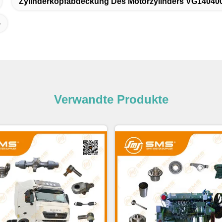
Zylinderkopfabdeckung Des Motorzylinders VG14040
5
Verwandte Produkte