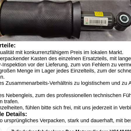
teile:
alität mit konkurrenzfähigem Preis im lokalen Markt.
erpackender Kasten des einzelnen Ersatzteils, mit lang
y-Inspektion vor der Lieferung, zum von Fehlern zu verm
 großen Menge im Lager jedes Einzelteils, zum der schn
en.
ges Zusammenarbeits-Verhältnis zu logistischem und zu 
es Nebengleis, zum des professionellen technischen Füh
on trafen.
zelheiten, fühlen bitte sich frei, mit uns jederzeit in Ver
e Details:
 ursprüngliches Verpacken, stark und dauerhaft, mit be