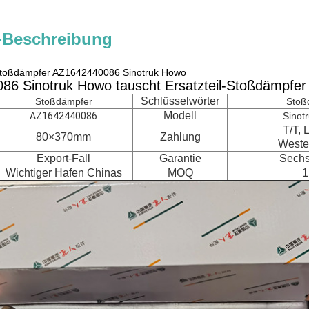
-Beschreibung
Stoßdämpfer AZ1642440086 Sinotruk Howo
6 Sinotruk Howo tauscht Ersatzteil-Stoßdämpfer
Schlüsselwörter
Stoßdämpfer
Stoß
Modell
AZ1642440086
Sinot
T/T, 
80×370mm
Zahlung
Weste
Export-Fall
Garantie
Sechs
Wichtiger Hafen Chinas
MOQ
1