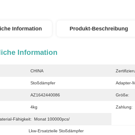
iche Information
Produkt-Beschreibung
iche Information
CHINA
Zertifizier
Stoßdämpfer
Adapter-M
AZ1642440086
Größe:
4kg
Zahlung:
erial-Fähigkeit:
Monat 100000pcs/
Lkw-Ersatzteile Stoßdämpfer