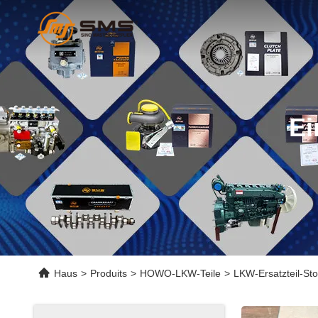
Ei
Haus
>
Produits
>
HOWO-LKW-Teile
>
LKW-Ersatzteil-S