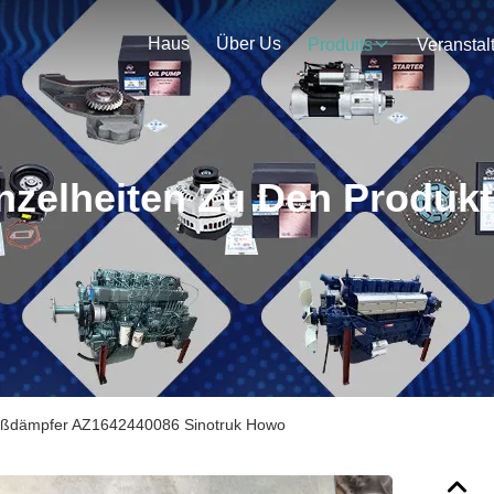
Haus
Über Us
Produits
nzelheiten Zu Den Produk
toßdämpfer AZ1642440086 Sinotruk Howo