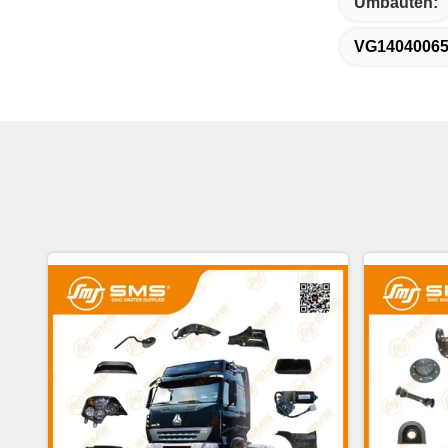
Umbauten:
VG1404006