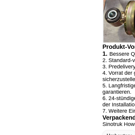
Produkt-Vor
1.
Bessere Qu
2. Standard-v
3. Predeliver
4. Vorrat der
sicherzustell
5. Langfristi
garantieren.
6. 24-stündig
der Installati
7. Weitere Ein
Verpackend
Sinotruk Howo