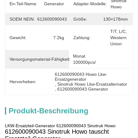
Sinotruk 
En-Teil-Name:
Generator
Adapter-Modelle:
Howo
SOEM NEIN:
612600090043
Größe:
130×178mm
T/T, L/C, 
Gewicht:
7.2kg
Zahlung:
Western 
Union
Monat 
Versorgungsmaterial-Fähigkeit:
100000pcs/
612600090043 Howo Lkw-
Ersatzgenerator
Hervorheben:
, 
Sinotruk Howo Lkw-Ersatzalternator
, 
612600090043 Generator
Produkt-Beschreibung
LKW-Ersatzteil-Generator 612600090043 Sinotruk Howo
612600090043 Sinotruk Howo tauscht