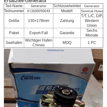
Ersatzteil-Generator
Teil-Name
Schlüsselwörter
Generator
Generator
Teilnummer
Modell
612600090043
Sinotruk Howo
T/T, L/C, D/P,
Größe
130×178mm
Zahlung
Western
Union
Sechs
Paket
Export-Fall
Garantie
Monate
Wichtiger Hafen
Seehafen
MOQ
1 PC
Chinas