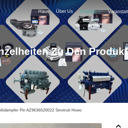
Haus
Über Us
Produits
nzelheiten Zu Den Produk
ßdämpfer Pin AZ9636520022 Sinotruk Howo