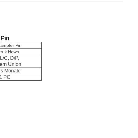
 Pin
ämpfer Pin
truk Howo
 L/C, D/P,
ern Union
s Monate
1 PC