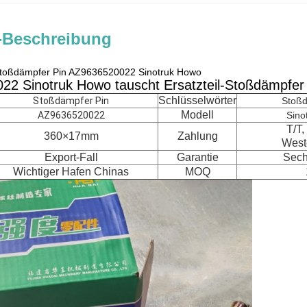
-Beschreibung
Stoßdämpfer Pin AZ9636520022 Sinotruk Howo
2 Sinotruk Howo tauscht Ersatzteil-Stoßdämpfer
Schlüsselwörter
Stoßdämpfer Pin
Stoßd
Modell
AZ9636520022
Sino
T/T,
360×17mm
Zahlung
West
Export-Fall
Garantie
Sech
Wichtiger Hafen Chinas
MOQ