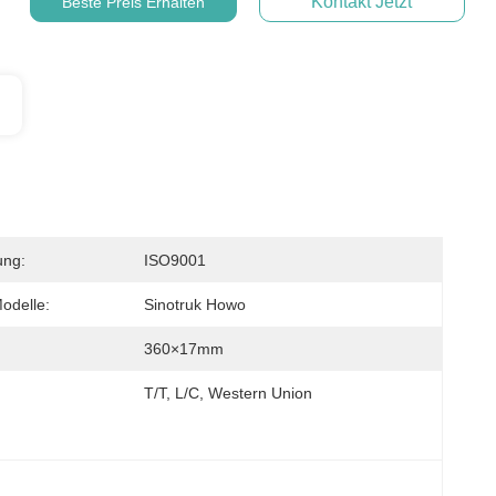
Kontakt Jetzt
Beste Preis Erhalten
ung:
ISO9001
odelle:
Sinotruk Howo
360×17mm
T/T, L/C, Western Union