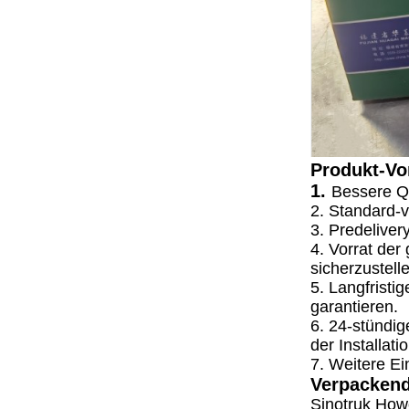
Produkt-Vor
1.
Bessere Qu
2. Standard-v
3. Predeliver
4. Vorrat der
sicherzustell
5. Langfristi
garantieren.
6. 24-stündig
der Installati
7. Weitere Ein
Verpackend
Sinotruk Howo