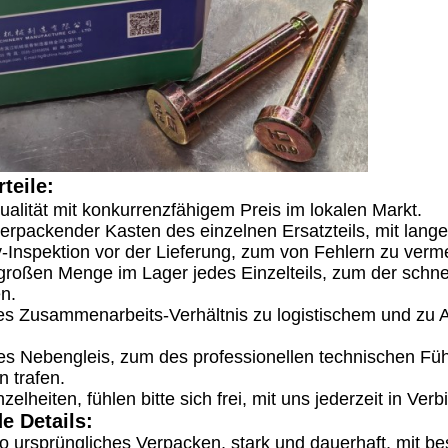
teile:
alität mit konkurrenzfähigem Preis im lokalen Markt.
erpackender Kasten des einzelnen Ersatzteils, mit lang
y-Inspektion vor der Lieferung, zum von Fehlern zu verm
 großen Menge im Lager jedes Einzelteils, zum der schn
en.
ges Zusammenarbeits-Verhältnis zu logistischem und zu 
es Nebengleis, zum des professionellen technischen Füh
on trafen.
zelheiten, fühlen bitte sich frei, mit uns jederzeit in Ver
e Details:
 ursprüngliches Verpacken, stark und dauerhaft, mit be