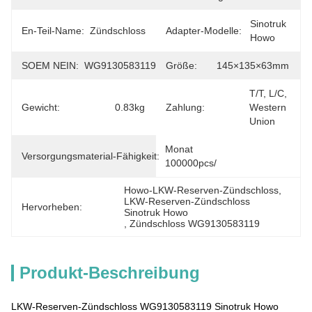
Sinotruk 
En-Teil-Name:
Zündschloss
Adapter-Modelle:
Howo
SOEM NEIN:
WG9130583119
Größe:
145×135×63mm
T/T, L/C, 
Gewicht:
0.83kg
Zahlung:
Western 
Union
Monat 
Versorgungsmaterial-Fähigkeit:
100000pcs/
Howo-LKW-Reserven-Zündschloss
, 
LKW-Reserven-Zündschloss 
Hervorheben:
Sinotruk Howo
, 
Zündschloss WG9130583119
Produkt-Beschreibung
LKW-Reserven-Zündschloss WG9130583119 Sinotruk Howo