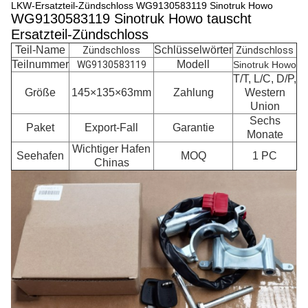
LKW-Ersatzteil-Zündschloss WG9130583119 Sinotruk Howo
WG9130583119 Sinotruk Howo tauscht
Ersatzteil-Zündschloss
Teil-Name
Schlüsselwörter
Zündschloss
Zündschloss
Teilnummer
Modell
WG9130583119
Sinotruk Howo
T/T, L/C, D/P,
Größe
145×135×63mm
Zahlung
Western
Union
Sechs
Paket
Export-Fall
Garantie
Monate
Wichtiger Hafen
Seehafen
MOQ
1 PC
Chinas