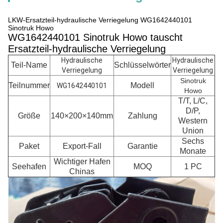
LKW-Ersatzteil-hydraulische Verriegelung WG1642440101
Sinotruk Howo
WG1642440101 Sinotruk Howo tauscht
Ersatzteil-hydraulische Verriegelung
Hydraulische
Hydraulische
Teil-Name
Schlüsselwörter
Verriegelung
Verriegelung
Sinotruk
Teilnummer
Modell
WG1642440101
Howo
T/T, L/C,
D/P,
Größe
140×200×140mm
Zahlung
Western
Union
Sechs
Paket
Export-Fall
Garantie
Monate
Wichtiger Hafen
Seehafen
MOQ
1 PC
Chinas