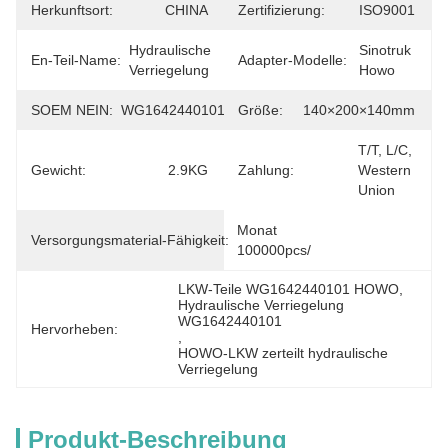
Herkunftsort:
CHINA
Zertifizierung:
ISO9001
Hydraulische 
Sinotruk 
En-Teil-Name:
Adapter-Modelle:
Verriegelung
Howo
SOEM NEIN:
WG1642440101
Größe:
140×200×140mm
T/T, L/C, 
Gewicht:
2.9KG
Zahlung:
Western 
Union
Monat 
Versorgungsmaterial-Fähigkeit:
100000pcs/
LKW-Teile WG1642440101 HOWO
, 
Hydraulische Verriegelung 
WG1642440101
Hervorheben:
, 
HOWO-LKW zerteilt hydraulische 
Verriegelung
Produkt-Beschreibung