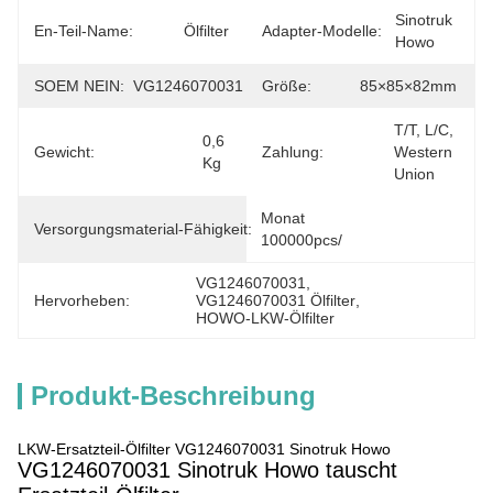
Sinotruk 
En-Teil-Name:
Ölfilter
Adapter-Modelle:
Howo
SOEM NEIN:
VG1246070031
Größe:
85×85×82mm
T/T, L/C, 
0,6 
Gewicht:
Zahlung:
Western 
Kg
Union
Monat 
Versorgungsmaterial-Fähigkeit:
100000pcs/
VG1246070031
, 
Hervorheben:
VG1246070031 Ölfilter
, 
HOWO-LKW-Ölfilter
Produkt-Beschreibung
LKW-Ersatzteil-Ölfilter VG1246070031 Sinotruk Howo
VG1246070031 Sinotruk Howo tauscht