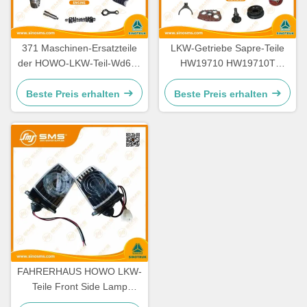
371 Maschinen-Ersatzteile
LKW-Getriebe Sapre-Teile
der HOWO-LKW-Teil-Wd615
HW19710 HW19710T
336 Maschinen-Ersatzteile
HW19712 Sinotruk Howo
Beste Preis erhalten
Beste Preis erhalten
FAHRERHAUS HOWO LKW-
Teile Front Side Lamp
WG9719790005/0008