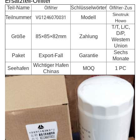
Ersatzteil-Ölfilter
Teil-Name
Schlüsselwörter
Ölfilter
Ölfilter-Zus
Sinotruk
Teilnummer
Modell
VG1246070031
Howo
T/T, L/C,
D/P,
Größe
85×85×82mm
Zahlung
Western
Union
Sechs
Paket
Export-Fall
Garantie
Monate
Wichtiger Hafen
Seehafen
MOQ
1 PC
Chinas