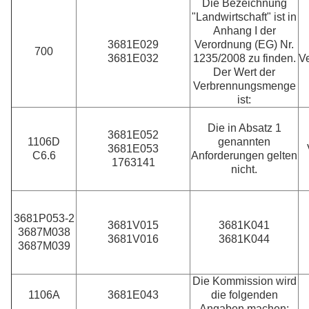
Die Bezeichnung
"Landwirtschaft" ist in
Anhang I der
3681E029
Verordnung (EG) Nr.
700
3681E032
1235/2008 zu finden.
V
Der Wert der
Verbrennungsmenge
ist:
Die in Absatz 1
3681E052
1106D
genannten
3681E053
C6.6
Anforderungen gelten
1763141
nicht.
3681P053-2
3681V015
3681K041
3687M038
3681V016
3681K044
3687M039
Die Kommission wird
1106A
3681E043
die folgenden
Angaben machen: