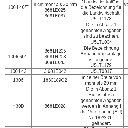
"Landwirtschaft" ist
nicht mehr als 20 mm
V
1004.40/T
die Bezeichnung für
3681E025
die Landwirtschaft.
3681E037
U5LT1178
Die in Absatz 1
genannten Angaben
sind zu beachten.
U5LT1004
Die Bezeichnung
3681H205
"Behandlungsanlage"
1006.60/T
3681H208
ist folgende:
3681E043
U5LT1179
1004.42
3.681E042
U5LT0317
mit einer Breite von
1306
1830189C2
mehr als 20 mm
Die in Absatz 1
Buchstabe a
genannten Angaben
H30D
3681E028
werden in Anhang I
der Verordnung (EU)
Nr. 182/2011
geändert.