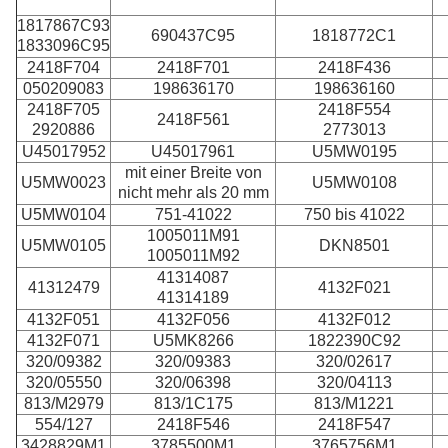
1817867C93
690437C95
1818772C1
1833096C95
2418F704
2418F701
2418F436
050209083
198636170
198636160
2418F705
2418F554
2418F561
2920886
2773013
U45017952
U45017961
U5MW0195
mit einer Breite von
U5MW0023
U5MW0108
nicht mehr als 20 mm
U5MW0104
751-41022
750 bis 41022
1005011M91
U5MW0105
DKN8501
1005011M92
41314087
41312479
4132F021
41314189
4132F051
4132F056
4132F012
4132F071
U5MK8266
1822390C92
320/09382
320/09383
320/02617
320/05550
320/06398
320/04113
813/M2979
813/1C175
813/M1221
554/127
2418F546
2418F547
3428829M1
3785500M1
3765756M1