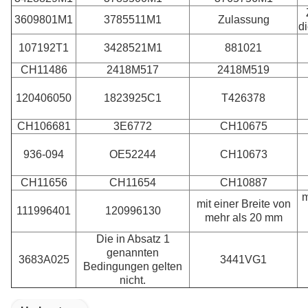
3609801M1
3785511M1
Zulassung
d
107192T1
3428521M1
881021
CH11486
2418M517
2418M519
120406050
1823925C1
T426378
CH106681
3E6772
CH10675
936-094
OE52244
CH10673
CH11656
CH11654
CH10887
m
mit einer Breite von
111996401
120996130
mehr als 20 mm
Die in Absatz 1
genannten
3683A025
3441VG1
Bedingungen gelten
nicht.