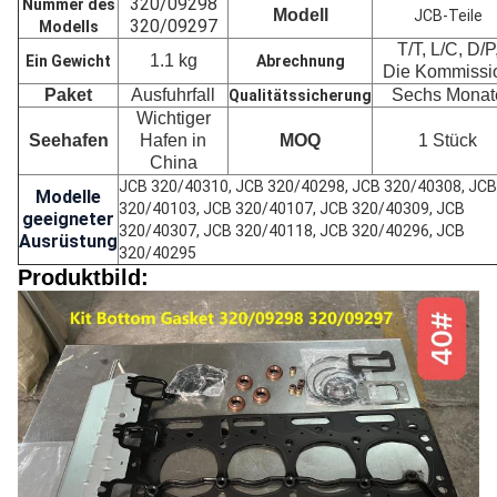
320/09298
Nummer des
Modell
JCB-Teile
320/09297
Modells
T/T, L/C, D/P
1.1 kg
Ein Gewicht
Abrechnung
Die Kommissi
Paket
Ausfuhrfall
Sechs Monat
Qualitätssicherung
Wichtiger
Seehafen
Hafen in
MOQ
1 Stück
China
JCB 320/40310, JCB 320/40298, JCB 320/40308, JCB
Modelle
320/40103, JCB 320/40107, JCB 320/40309, JCB
geeigneter
320/40307, JCB 320/40118, JCB 320/40296, JCB
Ausrüstung
320/40295
Produktbild: