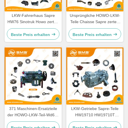
LKW-Fahrerhaus Sapre
Ursprüngliche HOWO-LKW-
HW76 Sinotruk Howo zerteilt
Teile Chaisse Sapre zerteilt
Ersatzteile Cabine
Standardgröße
Beste Preis erhalten
Beste Preis erhalten
371 Maschinen-Ersatzteile
LKW-Getriebe Sapre-Teile
der HOWO-LKW-Teil-Wd615
HW19710 HW19710T
336 Maschinen-Ersatzteile
HW19712 Sinotruk Howo
Beste Preis erhalten
Beste Preis erhalten