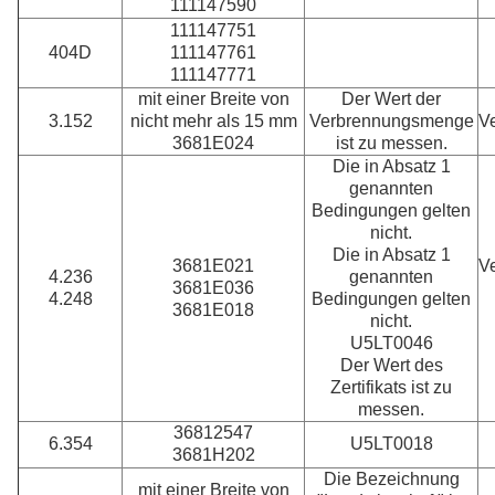
111147590
111147751
404D
111147761
111147771
mit einer Breite von
Der Wert der
3.152
nicht mehr als 15 mm
Verbrennungsmenge
V
3681E024
ist zu messen.
Die in Absatz 1
genannten
Bedingungen gelten
nicht.
Die in Absatz 1
3681E021
V
4.236
genannten
3681E036
4.248
Bedingungen gelten
3681E018
nicht.
U5LT0046
Der Wert des
Zertifikats ist zu
messen.
36812547
6.354
U5LT0018
3681H202
Die Bezeichnung
mit einer Breite von