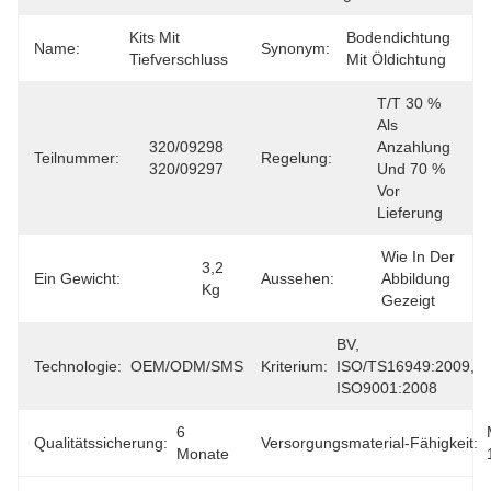
Kits Mit 
Bodendichtung 
Name:
Synonym:
Tiefverschluss
Mit Öldichtung
T/T 30 % 
Als 
320/09298 
Anzahlung 
Teilnummer:
Regelung:
320/09297
Und 70 % 
Vor 
Lieferung
Wie In Der 
3,2 
Ein Gewicht:
Aussehen:
Abbildung 
Kg
Gezeigt
BV, 
Technologie:
OEM/ODM/SMS
Kriterium:
ISO/TS16949:2009, 
ISO9001:2008
6 
Qualitätssicherung:
Versorgungsmaterial-Fähigkeit:
Monate