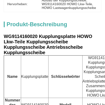
Aufbau der Kupplungsscheibe
, 
Hervorheben:
WG9114160020 HOWO Lkw-Teile
, 
HOWO Lastwagenkupplungsscheibe
Produkt-Beschreibung
WG9114160020 Kupplungsplatte HOWO
Lkw-Teile Kupplungsscheibe
Kupplungsscheibe Antriebsscheibe
Kupplungsscheibe
WG91141
Kupplungs
Kupplungs
Kopplungsan
Name
Kupplungsplatte
Schlüsselwörter
Schei
Antriebsplat
Zusammenb
Kupplungs
HOWO Lkw
Nummer
des
WG9114160020
Modell
HOWO Lkw