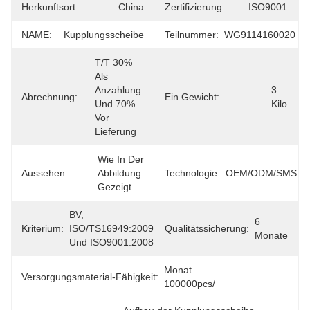
Herkunftsort:
China
Zertifizierung:
ISO9001
NAME:
Kupplungsscheibe
Teilnummer:
WG9114160020
T/T 30% 
Als 
Anzahlung 
3 
Abrechnung:
Ein Gewicht:
Und 70% 
Kilo
Vor 
Lieferung
Wie In Der 
Aussehen:
Abbildung 
Technologie:
OEM/ODM/SMS
Gezeigt
BV, 
6 
Kriterium:
ISO/TS16949:2009 
Qualitätssicherung:
Monate
Und ISO9001:2008
Monat 
Versorgungsmaterial-Fähigkeit:
100000pcs/