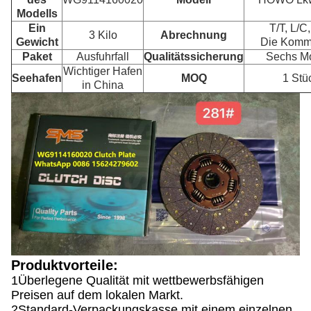
Modells
Ein
T/T, L/C,
3 Kilo
Abrechnung
Gewicht
Die Komm
Paket
Ausfuhrfall
Qualitätssicherung
Sechs M
Wichtiger Hafen
Seehafen
MOQ
1 Stü
in China
Produktvorteile:
1Überlegene Qualität mit wettbewerbsfähigen
Preisen auf dem lokalen Markt.
2Standard-Verpackungskasse mit einem einzelnen