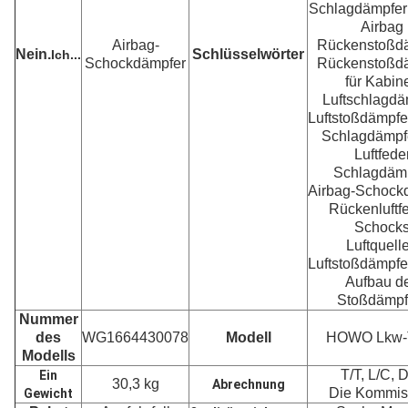
Schlagdämpfer 
Airbag
Airbag-
Rückenstoßd
Nein.
Schlüsselwörter
Ich...
Schockdämpfer
Rückenstoßd
für Kabin
Luftschlagdä
Luftstoßdämpf
Schlagdämpfe
Luftfede
Schlagdäm
Airbag-Schock
Rückenluftf
Schock
Luftquell
Luftstoßdämpf
Aufbau d
Stoßdämpf
Nummer
des
WG1664430078
Modell
HOWO Lkw-T
Modells
T/T, L/C, D
Ein
30,3 kg
Abrechnung
Die Kommis
Gewicht