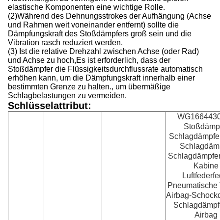
elastische Komponenten eine wichtige Rolle.
(2)
Während des Dehnungsstrokes der Aufhängung (Achse
und Rahmen weit voneinander entfernt) sollte die
Dämpfungskraft des Stoßdämpfers groß sein und die
Vibration rasch reduziert werden.
(3) Ist die relative Drehzahl zwischen Achse (oder Rad)
und Achse zu hoch,Es ist erforderlich, dass der
Stoßdämpfer die Flüssigkeitsdurchflussrate automatisch
erhöhen kann, um die Dämpfungskraft innerhalb einer
bestimmten Grenze zu halten., um übermäßige
Schlagbelastungen zu vermeiden.
Schlüsselattribut:
WG166443
Stoßdämp
Schlagdämpfer
Schlagdäm
Schlagdämpfer 
Kabine
Luftfederfe
Pneumatische
Airbag-Schock
Schlagdämpfe
Airbag