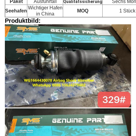
Paket
Ausfuhrfall
Sechs Mon
Qualitätssicherung
Wichtiger Hafen
Seehafen
MOQ
1 Stück
in China
Produktbild: