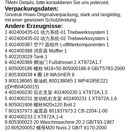
7Mehr Details, bitte kontaktieren Sie uns jederzeit.
Verpackungsdaten:
Sinotruk Howo Originalverpackung, stark und langlebig,
mit einer gewissen Schutzleistung.
Andere Erzeugnisse:
1 402400435-01 动力系统-01 Triebwerkssystem 1
2 402400435-02 动力系统-02 Triebwerkssystem 1
3 402400387 空?? 器组件 Luftfilterkomponenten 1
4 402400388 消音器 Muffler 1
5 402203029 Tank 1
6 402400389 脚油门 Fußdrossel 1 XT872A1.7
1 805000186 螺栓 M18×50 805000186 6 GB/T5783-2000
2 805300039 ¥ 圈 18 WASHER 6
3 800138065 柴油机 800138065 1 WP4G95E221
((DHB04G0015)
4 402400230 后左支架 402400230 1 XT872A.1.5
5 402400231 发动机右支架 402400231 1 XT872A.1.6
6 805001906 螺栓M20x120 Bolt 2
7 801937973 减震器 801937973 2 CB-2204-1-00
8 402400233 2 XT872A.1-4
9 805300023 20 Waschmaschine 20 2 GB/T93-1987
10 805200052 螺母M20 Nuss 2 GB/T 6170-2000