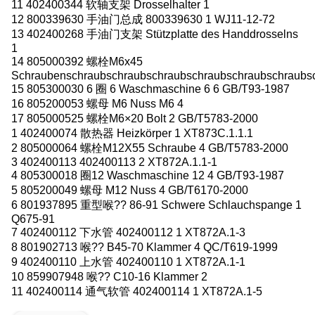
11 402400344 软轴支架 Drosselhalter 1
12 800339630 手油门总成 800339630 1 WJ11-12-72
13 402400268 手油门支架 Stützplatte des Handdrosselns
1
14 805000392 螺栓M6x45
Schraubenschraubschraubschraubschraubschraubschraubs
15 805300030 6 圈 6 Waschmaschine 6 6 GB/T93-1987
16 805200053 螺母 M6 Nuss M6 4
17 805000525 螺栓M6×20 Bolt 2 GB/T5783-2000
1 402400074 散热器 Heizkörper 1 XT873C.1.1.1
2 805000064 螺栓M12X55 Schraube 4 GB/T5783-2000
3 402400113 402400113 2 XT872A.1.1-1
4 805300018 圈12 Waschmaschine 12 4 GB/T93-1987
5 805200049 螺母 M12 Nuss 4 GB/T6170-2000
6 801937895 重型喉?? 86-91 Schwere Schlauchspange 1
Q675-91
7 402400112 下水管 402400112 1 XT872A.1-3
8 801902713 喉?? B45-70 Klammer 4 QC/T619-1999
9 402400110 上水管 402400110 1 XT872A.1-1
10 859907948 喉?? C10-16 Klammer 2
11 402400114 通气软管 402400114 1 XT872A.1-5