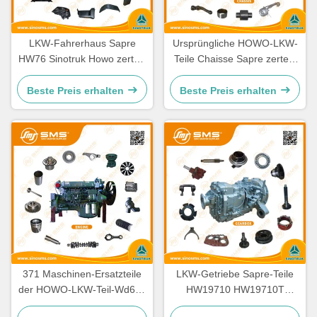
LKW-Fahrerhaus Sapre
Ursprüngliche HOWO-LKW-
HW76 Sinotruk Howo zerteilt
Teile Chaisse Sapre zerteilt
Ersatzteile Cabine
Standardgröße
Beste Preis erhalten
Beste Preis erhalten
371 Maschinen-Ersatzteile
LKW-Getriebe Sapre-Teile
der HOWO-LKW-Teil-Wd615
HW19710 HW19710T
336 Maschinen-Ersatzteile
HW19712 Sinotruk Howo