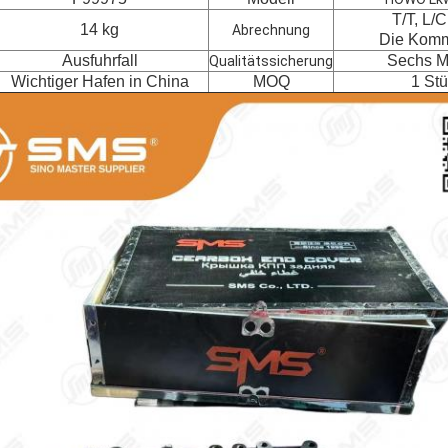
T/T, L/C
14 kg
Abrechnung
Die Komm
Ausfuhrfall
Sechs M
Qualitätssicherung
Wichtiger Hafen in China
MOQ
1 St