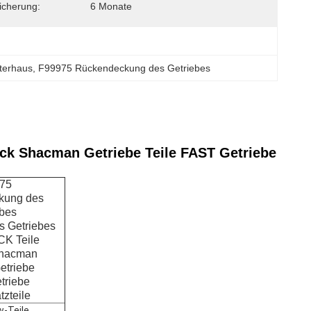
sicherung:
6 Monate
terhaus
, 
F99975 Rückendeckung des Getriebes
uck Shacman Getriebe Teile FAST Getriebe
75
kung des
ebes
es Getriebes
K Teile
 Shacman
Getriebe
triebe
tzteile
-Teile