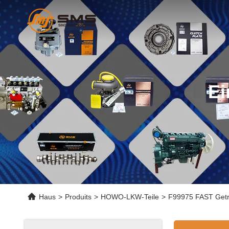
Ei
Haus
>
Produits
>
HOWO-LKW-Teile
>
F99975 FAST Getri