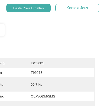
Kontakt Jetzt
Beste Preis Erhalten
ung:
ISO9001
r:
F99975
ht:
00,7 Kg
ie:
OEM/ODM/SMS