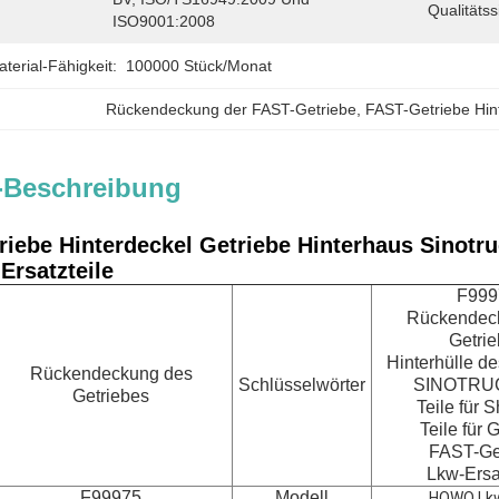
Qualitäts
ISO9001:2008
erial-Fähigkeit:
100000 Stück/Monat
Rückendeckung der FAST-Getriebe
, 
FAST-Getriebe Hin
-Beschreibung
riebe Hinterdeckel Getriebe Hinterhaus Sinotr
Ersatzteile
F999
Rückendec
Getri
Hinterhülle d
Rückendeckung des
Schlüsselwörter
SINOTRUC
Getriebes
Teile für
Teile für 
FAST-Ge
Lkw-Ersa
F99975
Modell
HOWO Lkw