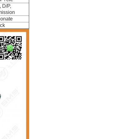
, D/P,
ission
onate
ück