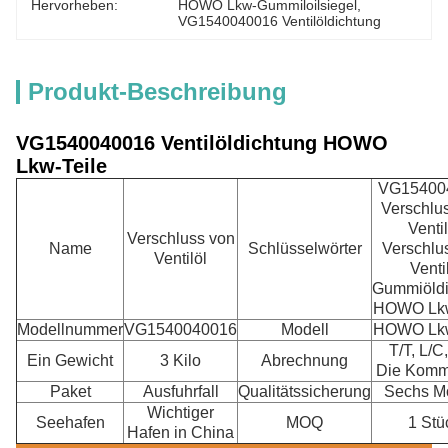
Hervorheben:
HOWO Lkw-Gummiloilsiegel
, 
VG1540040016 Ventilöldichtung
Produkt-Beschreibung
VG1540040016 Ventilöldichtung HOWO
Lkw-Teile
VG15400
Verschlu
Ventil
Verschluss von
Name
Schlüsselwörter
Verschlu
Ventilöl
Venti
Gummiöldi
HOWO Lkw
Modellnummer
VG1540040016
Modell
HOWO Lkw
T/T, L/C,
Ein Gewicht
3 Kilo
Abrechnung
Die Komm
Paket
Ausfuhrfall
Qualitätssicherung
Sechs M
Wichtiger
Seehafen
MOQ
1 Stü
Hafen in China