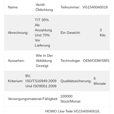
Ventil-
Name:
Teilnummer:
VG1540040016
Öldichtung
T/T 30% 
Als 
Anzahlung 
3 
Abrechnung:
Ein Gewicht:
Und 70% 
Kilo
Vor 
Lieferung
Wie In Der 
Aussehen:
Abbildung 
Technologie:
OEM/ODM/SMS
Gezeigt
BV, 
6 
Kriterium:
ISO/TS16949:2009 
Qualitätssicherung:
Monate
Und ISO9001:2008
100000 
Versorgungsmaterial-Fähigkeit:
Stück/Monat
HOWO Lkw-Teile VG1540040016
, 