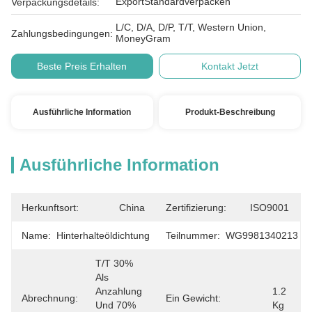
ExportStandardverpacken
Verpackungsdetails:
L/C, D/A, D/P, T/T, Western Union,
Zahlungsbedingungen:
MoneyGram
Beste Preis Erhalten
Kontakt Jetzt
Ausführliche Information
Produkt-Beschreibung
Ausführliche Information
Herkunftsort:
China
Zertifizierung:
ISO9001
Name:
Hinterhalteöldichtung
Teilnummer:
WG9981340213
T/T 30% 
Als 
Anzahlung 
1.2 
Abrechnung:
Ein Gewicht:
Und 70% 
Kg