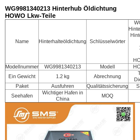
WG9981340213 Hinterhub Öldichtung
HOWO Lkw-Teile
WG
Hinte
Hint
Name
Hinterhalteöldichtung
Schlüsselwörter
HO
Modellnummer
WG9981340213
Modell
HO
T
Ein Gewicht
1.2 kg
Abrechnung
Di
Paket
Ausfuhren
Qualitätssicherung
S
Wichtiger Hafen in
Seehafen
MOQ
China