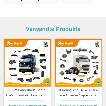
Verwandte Produkte
LKW-Fahrerhaus Sapre
Ursprüngliche HOWO-LKW-
HW76 Sinotruk Howo zerteilt
Teile Chaisse Sapre zerteilt
Ersatzteile Cabine
Standardgröße
Beste Preis erhalten
Beste Preis erhalten